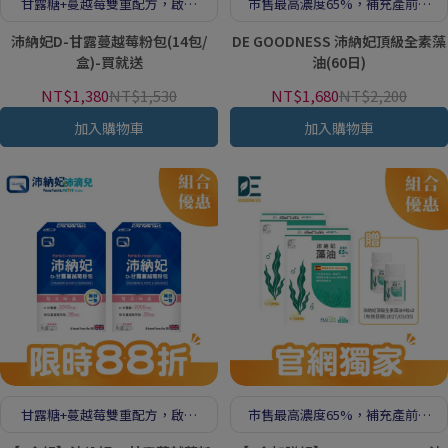
甘露糖+蔓越莓雙重配方，啟動
市售最高濃度65%，補充產前產
潔淨力
後的DHA營養
沛納妃D-甘露蔓越莓粉包(14包/
DE GOODNESS 沛納妃頂級全素藻
盒)-買就送
油(60日)
NT$1,380
NT$1,530
NT$1,680
NT$2,200
加入購物車
加入購物車
甘露糖+蔓越莓雙重配方，啟動
市售最高濃度65%，補充產前產
潔淨力
後的DHA營養