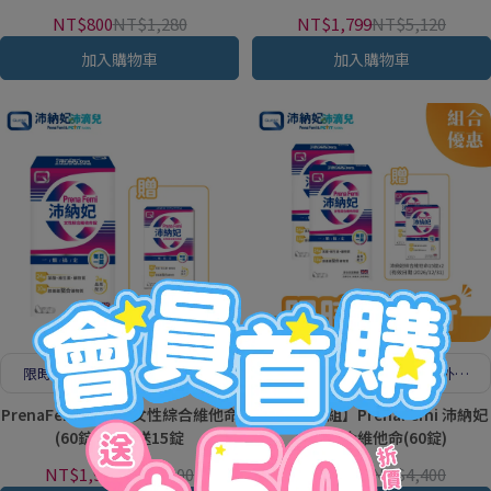
NT$800
NT$1,280
NT$1,799
NT$5,120
加入購物車
加入購物車
限時加贈15錠! 24種營養，外食
限時加贈30錠! 24種營養，外食
首選
首選
PrenaFemi 沛納妃女性綜合維他命
【2盒加贈組】PrenaFemi 沛納妃
(60錠)-買就送15錠
女性綜合維他命(60錠)
NT$1,980
NT$2,200
NT$3,480
NT$4,400