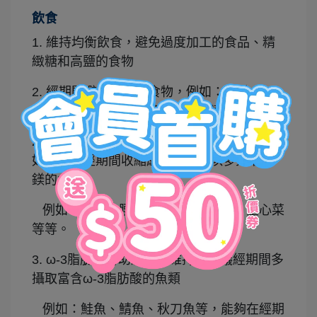
飲食
1. 維持均衡飲食，避免過度加工的食品、精
緻糖和高鹽的食物
2. 經期間避免刺激性食物，例如：咖啡、
茶、酒精和辛辣食物等，以防不適感。
2. 鎂有助於心臟、肌肉及神經的正常功能，
如果覺得經期間收縮感明顯，可以多攝取含
鎂的食物
例如：芝麻、腰果、菠菜、紅莧菜、空心菜
等等。
3. ω-3脂肪酸有助於健康維持，建議經期間多
攝取富含ω-3脂肪酸的魚類
例如：鮭魚、鯖魚、秋刀魚等，能夠在經期