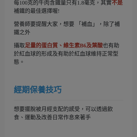
每100克的牛肉含鐵量只有1.8毫克，其實
不是
補鐵的最佳選擇喔!
營養師要提醒大家，想要 「補血」，除了補
鐵之外
攝取
足量的蛋白質、
維
生素B6及葉酸
也有助
於紅血球的形成及有助於紅血球維持正常型
態。
經期保養技巧
想要擺脫被月經支配的感受，可以透過飲
食、運動及改善日常作息來著手