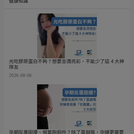
健康知識
光吃膠原蛋白不夠？想要澎潤亮彩，不能少了這 4 大神
隊友
2026-08-06
孕期反覆困擾、頻繁跑廁所？除了蔓越莓，孕婦更需要