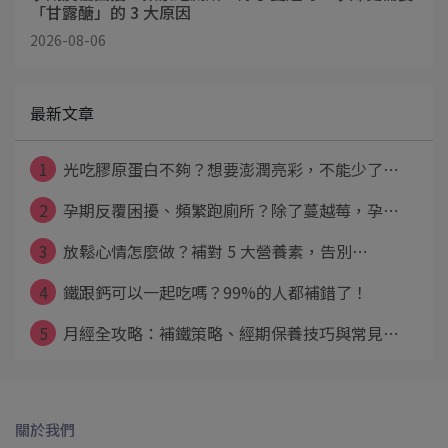
「甘露醣」的 3 大原因
2026-08-06
最新文章
1
光吃膠原蛋白不夠？想要澎潤亮彩，不能少了⋯
2
孕期反覆困擾、頻繁跑廁所？除了蔓越莓，孕⋯
3
放鬆心情怎麼做？補對 5 大營養素，告別⋯
4
鐵跟鈣可以一起吃嗎？99%的人都補錯了！
5
月經全攻略：補鐵策略、經期保養技巧與常見⋯
關於我們