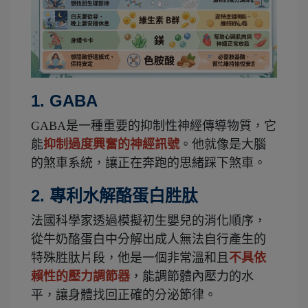
1. GABA
GABA是一種重要的抑制性神經傳導物質，它
能
抑制過度興奮的神經訊號
。
他就像是大腦
的煞車系統，讓正在奔跑的思緒踩下煞車。
2. 專利水解酪蛋白胜肽
法國科學家透過模擬初生嬰兒的消化順序，
從牛奶酪蛋白中分解出成人無法自行產生的
特殊胜肽片段，他是一個非常溫和且
不具依
賴性的壓力調節器
，能調節體內壓力的水
平，讓身體找回正確的分泌節律。