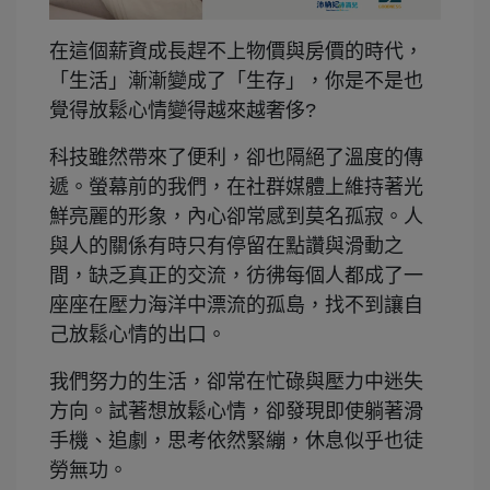
在這個薪資成長趕不上物價與房價的時代，
「生活」漸漸變成了「生存」，你是不是也
覺得放鬆心情變得越來越奢侈?
科技雖然帶來了便利，卻也隔絕了溫度的傳
遞。螢幕前的我們，在社群媒體上維持著光
鮮亮麗的形象，內心卻常感到莫名孤寂。人
與人的關係有時只有停留在點讚與滑動之
間，缺乏真正的交流，彷彿每個人都成了一
座座在壓力海洋中漂流的孤島，找不到讓自
己放鬆心情的出口。
我們努力的生活，卻常在忙碌與壓力中迷失
方向。試著想放鬆心情，卻發現即使躺著滑
手機、追劇，思考依然緊繃，休息似乎也徒
勞無功。