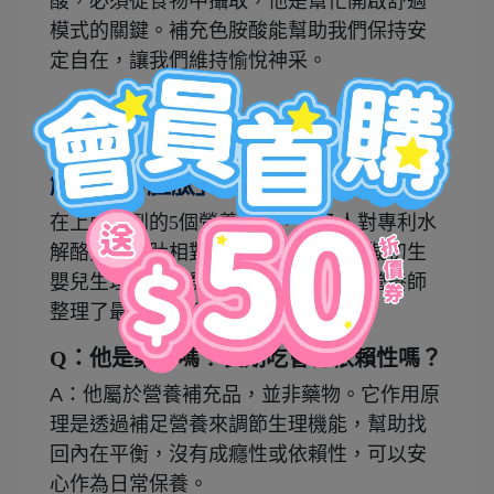
酸，必須從食物中攝取，他是幫忙開啟舒適
模式的關鍵。補充色胺酸能幫助我們保持安
定自在，讓我們維持愉悅神采。
【營養師深度解密】為什麼「專利水
解酪蛋白胜肽」值得關注？
在上面提到的5個營養素中，很多人對專利水
解酪蛋白胜肽相對陌生。因為他是模擬初生
嬰兒生理機制研發出的新營養成分，營養師
整理了最常被問到的三個問題：
Q：他是藥物嗎？長期吃會有依賴性嗎？
A：他屬於營養補充品，並非藥物。它作用原
理是透過補足營養來調節生理機能，幫助找
回內在平衡，沒有成癮性或依賴性，可以安
心作為日常保養。