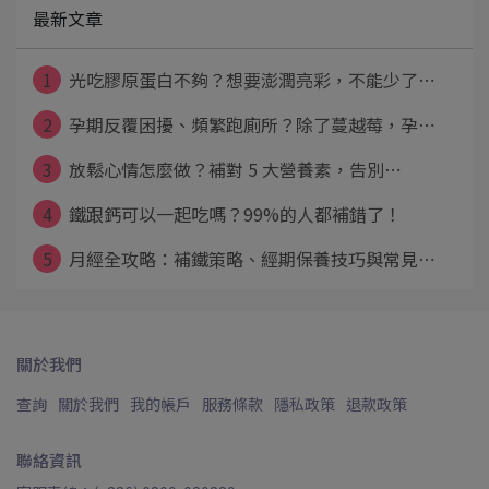
最新文章
1
光吃膠原蛋白不夠？想要澎潤亮彩，不能少了⋯
2
孕期反覆困擾、頻繁跑廁所？除了蔓越莓，孕⋯
3
放鬆心情怎麼做？補對 5 大營養素，告別⋯
4
鐵跟鈣可以一起吃嗎？99%的人都補錯了！
5
月經全攻略：補鐵策略、經期保養技巧與常見⋯
關於我們
查詢
關於我們
我的帳戶
服務條款
隱私政策
退款政策
聯絡資訊